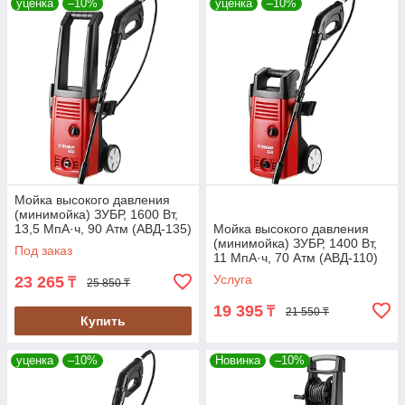
уценка
–10%
уценка
–10%
Мойка высокого давления
(минимойка) ЗУБР, 1600 Вт,
13,5 МпА·ч, 90 Атм (АВД-135)
Мойка высокого давления
(минимойка) ЗУБР, 1400 Вт,
Под заказ
11 МпА·ч, 70 Атм (АВД-110)
Услуга
23 265
₸
25 850 ₸
19 395
₸
21 550 ₸
Купить
уценка
–10%
Новинка
–10%