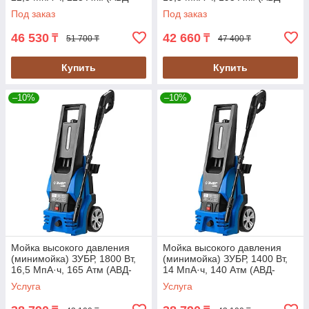
изготовитель предоставляет на мойки ЗУБР
П225)
П195)
Под заказ
Под заказ
расширенную
Гарантию 5 лет!
46 530
42 660
₸
₸
51 700 ₸
47 400 ₸
Купить
Купить
–10%
–10%
Мойка высокого давления
Мойка высокого давления
(минимойка) ЗУБР, 1800 Вт,
(минимойка) ЗУБР, 1400 Вт,
16,5 МпА·ч, 165 Атм (АВД-
14 МпА·ч, 140 Атм (АВД-
П165)
П140)
Услуга
Услуга