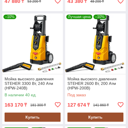
47 880
43 380
₸
₸
53 200 ₸
48 200 ₸
–10%
Лучшая цена
–10%
Мойка высокого давления
Мойка высокого давления
STEHER 3300 Вт, 240 Атм
STEHER 2600 Вт, 200 Атм
(HPW-240В)
(HPW-200В)
В наличии 40 ед.
Под заказ
163 170
127 674
₸
₸
181 300 ₸
141 860 ₸
Купить
Купить