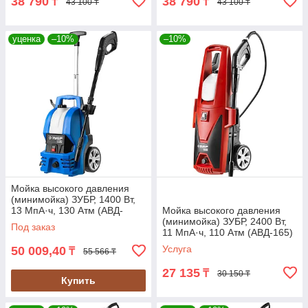
38 790
38 790
₸
₸
43 100 ₸
43 100 ₸
уценка
–10%
–10%
Мойка высокого давления
(минимойка) ЗУБР, 1400 Вт,
13 МпА·ч, 130 Атм (АВД-
Мойка высокого давления
П130)
(минимойка) ЗУБР, 2400 Вт,
Под заказ
11 МпА·ч, 110 Атм (АВД-165)
Услуга
50 009,40
₸
55 566 ₸
27 135
₸
30 150 ₸
Купить