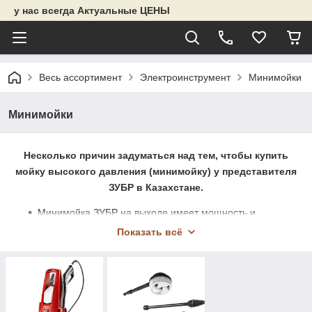
у нас всегда Актуальные ЦЕНЫ
Весь ассортимент
Электроинструмент
Минимойки
Минимойки
Несколько причин задуматься над тем, чтобы купить
мойку высокого давления (минимойку) у представителя
ЗУБР в Казахстане.
Минимойка ЗУБР на выходе имеет мощность и
производительность, сопоставимую с брендами других
Показать всё
фирм таких, как мойки высокого давления
KAERCHER
,
BOSCH
,
HUTER
и подобные им.
Самый главный плюс выбора в пользу аппарата
высокого давления компании ЗУБР – это, конечно,
более бюджетная цена, по сравнению с именитыми
брендами, описанными выше.