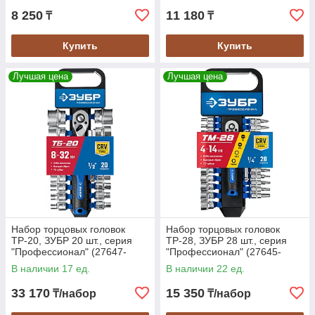
8 250
11 180
₸
₸
Купить
Купить
Лучшая цена
Лучшая цена
Набор торцовых головок
Набор торцовых головок
ТР-20, ЗУБР 20 шт., серия
ТР-28, ЗУБР 28 шт., серия
"Профессионал" (27647-
"Профессионал" (27645-
H20_z01)
H28_z01)
В наличии 17 ед.
В наличии 22 ед.
33 170
15 350
₸/набор
₸/набор