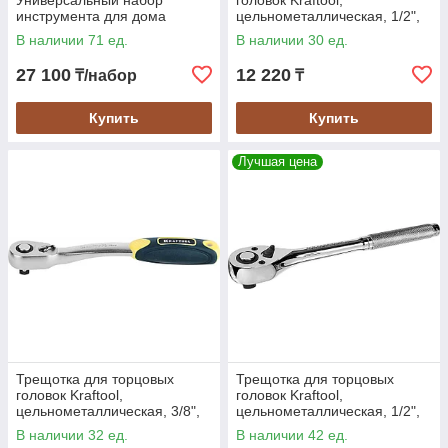
Универсальный набор
головок Kraftool,
инструмента для дома
цельнометаллическая, 1/2",
(22055-H67)
72 зубца, Cr-V сталь (27796-
В наличии 71 ед.
В наличии 30 ед.
1/2_z02)
27 100
12 220
₸/набор
₸
Купить
Купить
Лучшая цена
Трещотка для торцовых
Трещотка для торцовых
головок Kraftool,
головок Kraftool,
цельнометаллическая, 3/8",
цельнометаллическая, 1/2",
72 зубца, Cr-V сталь (27795-
72 зубца, Cr-V сталь (27793-
В наличии 32 ед.
В наличии 42 ед.
3/8_z02)
1/2_z02)