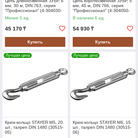
Цепь длиннозвенная ЗУБР, 6
Цепь короткозвенная ЗУБР, 5
мм, 30 м, DIN 763, серия
мм, 45 м, DIN 766, серия
"Профессионал" (4-304030-
"Профессионал" (4-304050-
06)
05)
Менее 5 ед.
В наличии 6 ед.
45 170
54 930
₸
₸
Купить
Купить
Лучшая цена
Лучшая цена
Крюк-кольцо STAYER М5, 20
Крюк-кольцо STAYER М6, 15
шт., талреп DIN 1480 (30515-
шт., талреп DIN 1480 (30515-
05)
06)