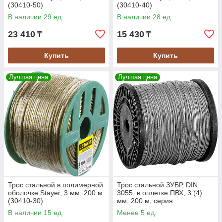
(30410-50)
(30410-40)
В наличии 29 ед.
В наличии 28 ед.
23 410
15 430
₸
₸
Купить
Купить
Лучшая цена
Лучшая цена
Трос стальной в полимерной
Трос стальной ЗУБР, DIN
оболочке Stayer, 3 мм, 200 м
3055, в оплетке ПВХ, 3 (4)
(30410-30)
мм, 200 м, серия
"Профессионал" (4-304120-
В наличии 15 ед.
Менее 5 ед.
03-04)