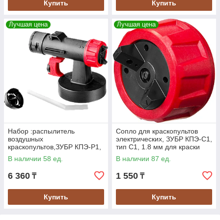
Купить
Купить
Лучшая цена
Лучшая цена
Набор :распылитель
Сопло для краскопультов
воздушных
электрических, ЗУБР КПЭ-C1,
краскопультов,ЗУБР КПЭ-Р1,
тип С1, 1.8 мм для краски
тип Р1,плюс в комплекте два
вязкостью 60 DIN/сек (КПЭ-
В наличии 58 ед.
В наличии 87 ед.
сопла 1.8 и 2.6мм (КПЭ-Р1)
С1)
6 360
1 550
₸
₸
Купить
Купить