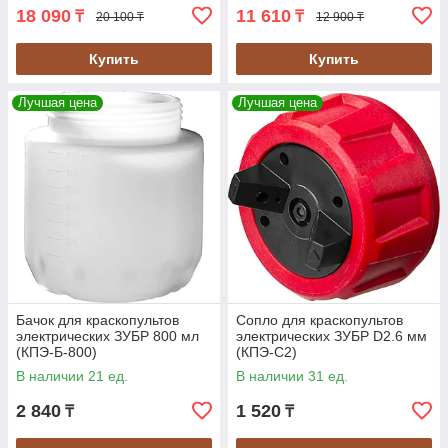
18 090
11 610
₸
₸
20 100 ₸
12 900 ₸
Купить
Купить
Лучшая цена
Лучшая цена
Бачок для краскопультов
Сопло для краскопультов
электрических ЗУБР 800 мл
электрических ЗУБР D2.6 мм
(КПЭ-Б-800)
(КПЭ-С2)
В наличии 21 ед.
В наличии 31 ед.
2 840
1 520
₸
₸