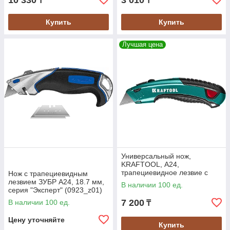
10 330
3 010
₸
₸
Купить
Купить
Лучшая цена
Универсальный нож,
KRAFTOOL, А24,
трапециевидное лезвие с
Нож с трапециевидным
курковым механизмом B-24
лезвием ЗУБР А24, 18.7 мм,
В наличии 100 ед.
(09241_z02)
серия "Эксперт" (0923_z01)
7 200
В наличии 100 ед.
₸
Цену уточняйте
Купить