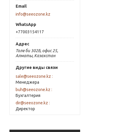
info@seeozone.kz
+77003154117
Толе би 302Б, офис 25,
Алматы, Казахстан
Другие виды связи
sale@seeozone.kz
Менеджера
buh@seeozone.kz
Бухгалтерия
dir@seeozone.kz
Директор