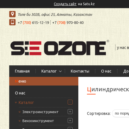
Создать сайт
на Satu.kz
Толе би 302Б, офис 25, Алматы, Казахстан
+7
(700)
615-12-19
+7
(708)
970-80-40
у нас
Главная
Каталог
Контакты
О нас
До
Цилиндричес
О нас
Каталог
Электроинструмент
Бензоинструмент