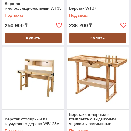
Верстак
многофункциональный WT39
Верстак WT37
Под заказ
Под заказ
250 900
238 200
₸
₸
Купить
Купить
Верстак столярный в
Верстак столярный из
комплекте с выдвижным
каучукового дерева WB123A
ящиком и зажимными
кулачками WB126
Под заказ
Под заказ