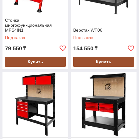
Стойка
многофункциональная
MFS4IN1
Верстак WT06
Под заказ
Под заказ
79 550
154 550
₸
₸
Купить
Купить