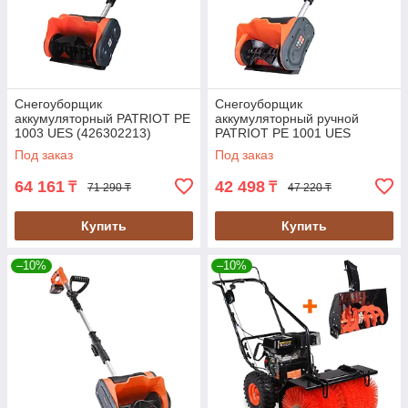
Снегоуборщик
Снегоуборщик
аккумуляторный PATRIOT PE
аккумуляторный ручной
1003 UES (426302213)
PATRIOT PE 1001 UES
(426302214)
Под заказ
Под заказ
64 161
42 498
₸
₸
71 290 ₸
47 220 ₸
Купить
Купить
–10%
–10%