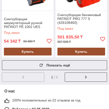
Снегоуборщик бензиновый
PATRIOT PRO 777 S
Снегоуборщик
(426108460)
аккумуляторный ручной
PATRIOT PE 1002 UES
Под заказ
(426302212)
Под заказ
501 835,50
₸
54 342
₸
60 380 ₸
557 595 ₸
Купить
Купить
Показать ещё
1
/ 2
О нас
100% положительных из 22 отзывов за год