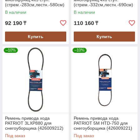
(стрем.-283см,лестн.-580см)
(стрем.-332см,лестн.-690см)
15,5кг BLACK LINE STARTUL
17,0кг BLACK LINE STARTUL
В наличии
В наличии
(ST9930-05)
(ST9930-06)
92 190
110 160
₸
₸
Купить
Купить
–10%
–10%
Ремень привода хода
Ремень привода хода
PATRIOT 3LXP880 для
PATRIOT 5M HTD-750 для
снегоуборщика (426009212)
снегоуборщика (426009221)
Под заказ
Под заказ