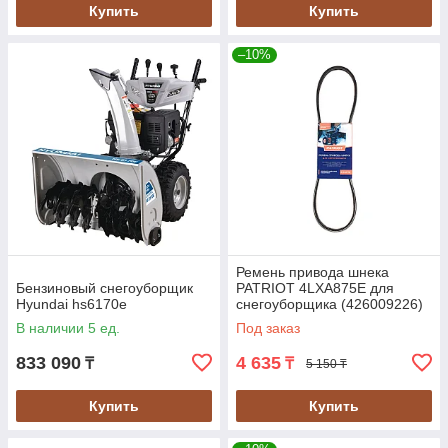
Купить
Купить
–10%
Ремень привода шнека
Бензиновый снегоуборщик
PATRIOT 4LXA875E для
Hyundai hs6170e
снегоуборщика (426009226)
В наличии 5 ед.
Под заказ
833 090
4 635
₸
₸
5 150 ₸
Купить
Купить