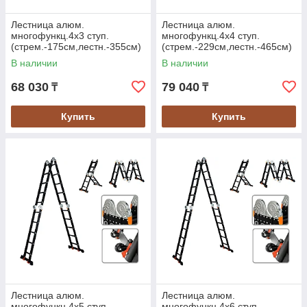
Лестница алюм.
Лестница алюм.
многофункц.4х3 ступ.
многофункц.4х4 ступ.
(стрем.-175см,лестн.-355см)
(стрем.-229см,лестн.-465см)
12,3кг BLACK LINE STARTUL
13,8кг BLACK LINE STARTUL
В наличии
В наличии
(ST9930-03)
(ST9930-04)
68 030
79 040
₸
₸
Купить
Купить
Лестница алюм.
Лестница алюм.
многофункц.4х5 ступ.
многофункц.4х6 ступ.