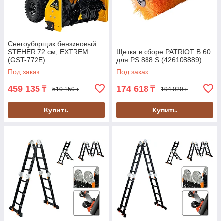
Снегоуборщик бензиновый
STEHER 72 см, EXTREM
Щетка в сборе PATRIOT B 60
(GST-772E)
для PS 888 S (426108889)
Под заказ
Под заказ
459 135
174 618
₸
₸
510 150 ₸
194 020 ₸
Купить
Купить