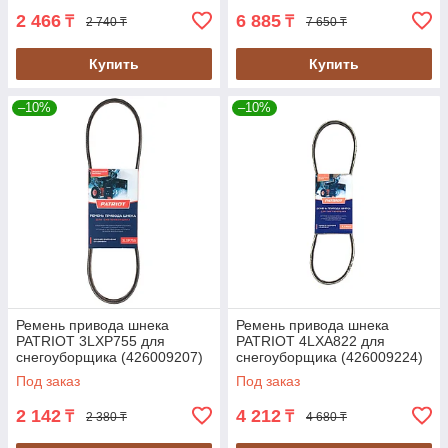
2 466
6 885
₸
₸
2 740 ₸
7 650 ₸
Купить
Купить
–10%
–10%
Ремень привода шнека
Ремень привода шнека
PATRIOT 3LXP755 для
PATRIOT 4LXA822 для
снегоуборщика (426009207)
снегоуборщика (426009224)
Под заказ
Под заказ
2 142
4 212
₸
₸
2 380 ₸
4 680 ₸