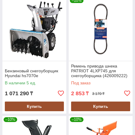
–10%
Ремень привода шнека
Бензиновый снегоуборщик
PATRIOT 4LXP745 для
Hyundai hs7070e
снегоуборщика (426009222)
В наличии 5 ед.
Под заказ
1 071 290
2 853
₸
₸
3 170 ₸
Купить
Купить
–10%
–10%