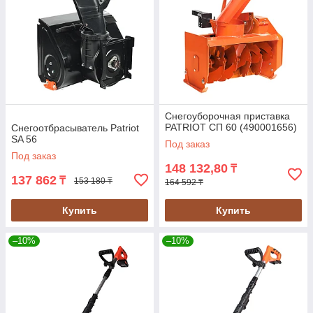
Снегоуборочная приставка
PATRIOT СП 60 (490001656)
Снегоотбрасыватель Patriot
SA 56
Под заказ
Под заказ
148 132,80
₸
137 862
₸
153 180 ₸
164 592 ₸
Купить
Купить
–10%
–10%