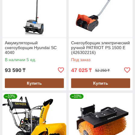
Аккумуляторный
Снегоуборщик электрический
снегоуборщик Hyundai SC
ручной PATRIOT PS 1500 E
4040
(426302216)
В наличии 5 ед.
Под заказ
93 590
47 025
₸
₸
52 250 ₸
Купить
Купить
–10%
–10%