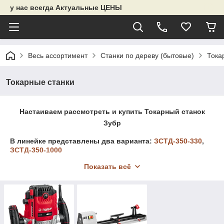
у нас всегда Актуальные ЦЕНЫ
Весь ассортимент
Станки по дереву (бытовые)
Тока
Токарные станки
Настаиваем рассмотреть и купить Токарный станок
Зубр
В линейке представлены два варианта:
ЗСТД-350-330
,
ЗСТД-350-1000
Оба токарных станка имеют свои преимущества. Основные
Показать всё
отличия по
длине
длине и
функционалу.
1.ЗСТД-350-1000: имеет длинную станину в 1000мм,
предназначен работать с длинными заготовками.
2.ЗСТД-350-330 : имеет длину станины всего 330мм, но у
него усиленный корпус, электронная регулировка скоростей,
все это позволяет работать с маленькими, но очень