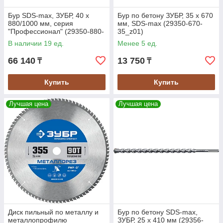
Бур SDS-max, ЗУБР, 40 x
Бур по бетону ЗУБР, 35 x 670
880/1000 мм, серия
мм, SDS-max (29350-670-
"Профессионал" (29350-880-
35_z01)
40_z02)
В наличии 19 ед.
Менее 5 ед.
66 140
13 750
₸
₸
Купить
Купить
Лучшая цена
Лучшая цена
Диск пильный по металлу и
Бур по бетону SDS-max,
металлопрофилю
ЗУБР, 25 х 410 мм (29356-