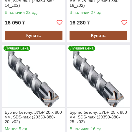
мм, SDS-max (29350-880-
мм, SDS-max (29350-880-
14_z02)
16_z02)
В наличии 22 ед.
В наличии 27 ед.
16 050
16 280
₸
₸
Купить
Купить
Лучшая цена
Лучшая цена
Бур по бетону, ЗУБР 20 х 880
Бур по бетону, ЗУБР, 25 х 880
мм, SDS-max (29350-880-
мм, SDS-max (29350-880-
20_z02)
25_z02)
Менее 5 ед.
В наличии 16 ед.