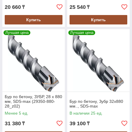
20 660
25 540
₸
₸
Купить
Купить
Лучшая цена
Лучшая цена
Бур по бетону, ЗУБР, 28 х 880
мм, SDS-max (29350-880-
Бур по бетону, Зубр 32х880
28_z02)
мм.., SDS-max
Менее 5 ед.
В наличии 25 ед.
31 380
39 100
₸
₸