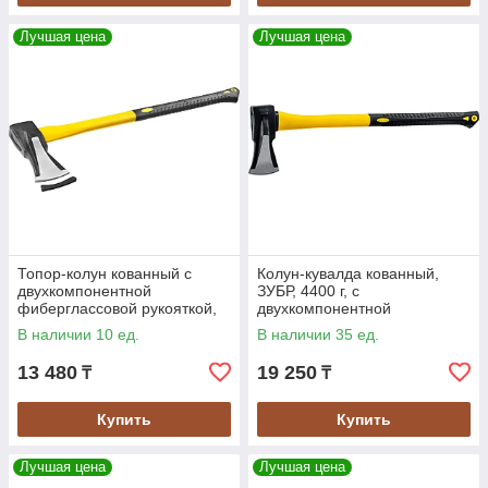
Лучшая цена
Лучшая цена
Топор-колун кованный с
Колун-кувалда кованный,
двухкомпонентной
ЗУБР, 4400 г, с
фиберглассовой рукояткой,
двухкомпонентной
Stayer, 2000 г., 720 мм
фиберглассовой рукояткой
В наличии 10 ед.
В наличии 35 ед.
(20623-20_z01)
900 мм (20623-36_z01)
13 480
19 250
₸
₸
Купить
Купить
Лучшая цена
Лучшая цена