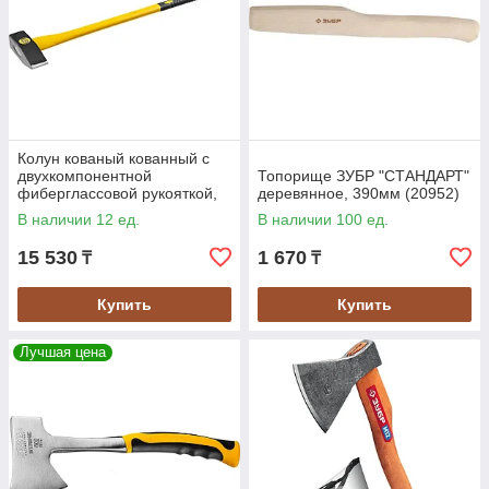
Колун кованый кованный с
двухкомпонентной
Топорище ЗУБР "СТАНДАРТ"
фиберглассовой рукояткой,
деревянное, 390мм (20952)
Stayer, 3000 г., 900 мм
В наличии 12 ед.
В наличии 100 ед.
(20624-30)
15 530
1 670
₸
₸
Купить
Купить
Лучшая цена