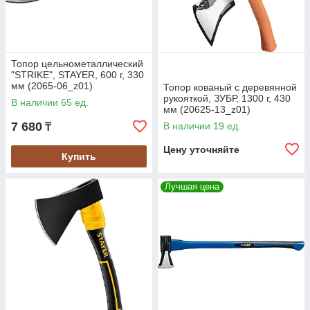
Топор цельнометаллический
"STRIKE", STAYER, 600 г, 330
мм (2065-06_z01)
Топор кованый с деревянной
рукояткой, ЗУБР, 1300 г, 430
В наличии 65 ед.
мм (20625-13_z01)
7 680
В наличии 19 ед.
₸
Цену уточняйте
Купить
Лучшая цена