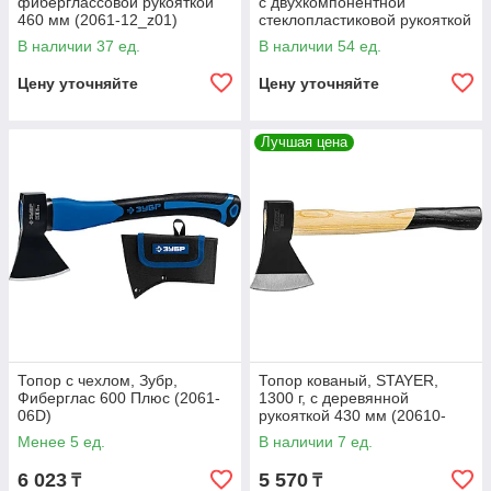
фиберглассовой рукояткой
с двухкомпонентной
460 мм (2061-12_z01)
стеклопластиковой рукояткой
(2061-10)
В наличии 37 ед.
В наличии 54 ед.
Цену уточняйте
Цену уточняйте
Лучшая цена
Топор с чехлом, Зубр,
Топор кованый, STAYER,
Фиберглас 600 Плюс (2061-
1300 г, с деревянной
06D)
рукояткой 430 мм (20610-
13_z01)
Менее 5 ед.
В наличии 7 ед.
6 023
5 570
₸
₸