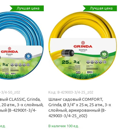
Лучшая цена
Лучшая цена
-3/4-50_z02
8-429003-3/4-25_z02
ый CLASSIC, Grinda,
Шланг садовый COMFORT,
, 20 атм., 3-х слойный,
Grinda, Ø 3/4" х 25 м, 25 атм., 3-х
ый (8-429001-3/4-
слойный, армированный (8-
429003-3/4-25_z02)
 ед.
В наличии 100 ед.