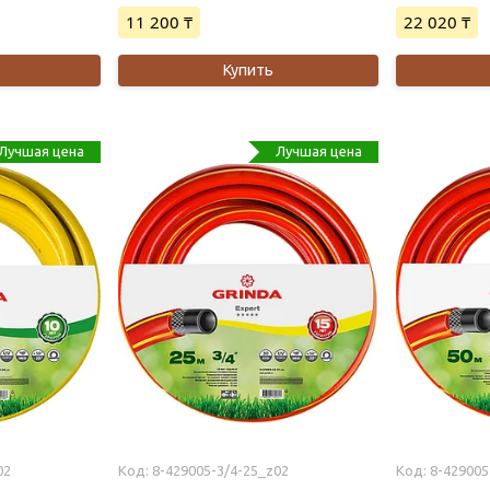
11 200 ₸
22 020 ₸
Купить
Лучшая цена
Лучшая цена
02
8-429005-3/4-25_z02
8-429005