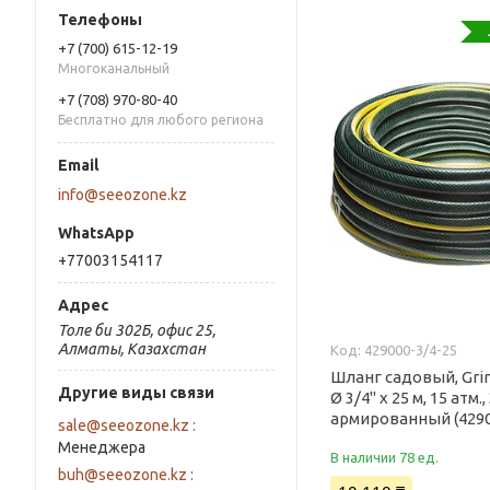
+7 (700) 615-12-19
Многоканальный
+7 (708) 970-80-40
Бесплатно для любого региона
info@seeozone.kz
+77003154117
Толе би 302Б, офис 25,
Алматы, Казахстан
429000-3/4-25
Шланг садовый, Grin
Другие виды связи
Ø 3/4" x 25 м, 15 атм.
армированный (4290
sale@seeozone.kz
Менеджера
В наличии 78 ед.
buh@seeozone.kz