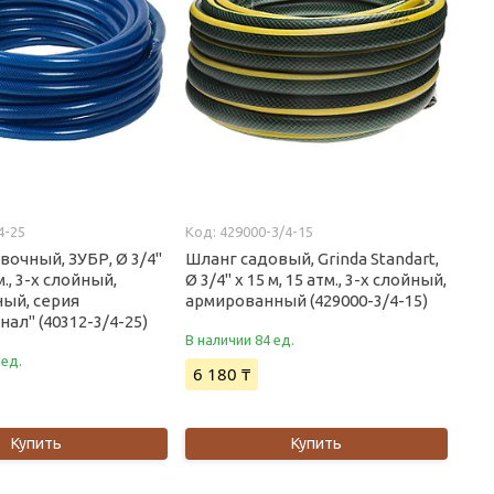
4-25
429000-3/4-15
очный, ЗУБР, Ø 3/4"
Шланг садовый, Grinda Standart,
тм., 3-x слойный,
Ø 3/4" x 15 м, 15 атм., 3-х слойный,
ый, серия
армированный (429000-3/4-15)
ал" (40312-3/4-25)
В наличии 84 ед.
 ед.
6 180 ₸
Купить
Купить