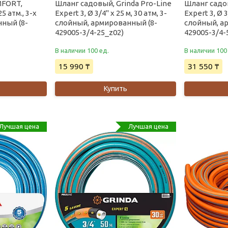
MFORT,
Шланг садовый, Grinda Pro-Line
Шланг садов
25 атм., 3-х
Expert 3, Ø 3/4" х 25 м, 30 атм, 3-
Expert 3, Ø 3
ный (8-
слойный, армированный (8-
слойный, а
429005-3/4-25_z02)
429005-3/4-
В наличии 100 ед.
В наличии 100
15 990 ₸
31 550 ₸
Купить
Лучшая цена
Лучшая цена