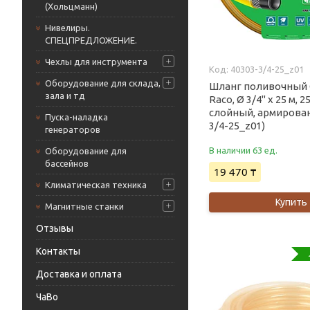
(Хольцманн)
Нивелиры.
СПЕЦПРЕДЛОЖЕНИЕ.
Чехлы для инструмента
40303-3/4-25_z01
Оборудование для склада,
Шланг поливочный
зала и тд
Raco, Ø 3/4" x 25 м, 25
слойный, армирован
Пуска-наладка
3/4-25_z01)
генераторов
В наличии 63 ед.
Оборудование для
бассейнов
19 470 ₸
Климатическая техника
Купить
Магнитные станки
Отзывы
Контакты
Доставка и оплата
ЧаВо