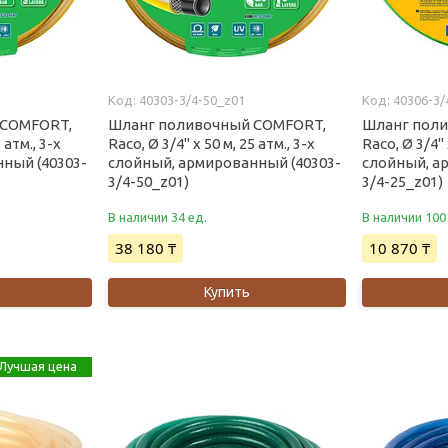
40303-3/4-50_z01
40306-3/
 COMFORT,
Шланг поливочный COMFORT,
Шланг поли
 атм., 3-x
Raco, Ø 3/4" x 50 м, 25 атм., 3-x
Raco, Ø 3/4" 
ный (40303-
слойный, армированный (40303-
слойный, а
3/4-50_z01)
3/4-25_z01)
В наличии 34 ед.
В наличии 100
38 180 ₸
10 870 ₸
Купить
Лучшая цена