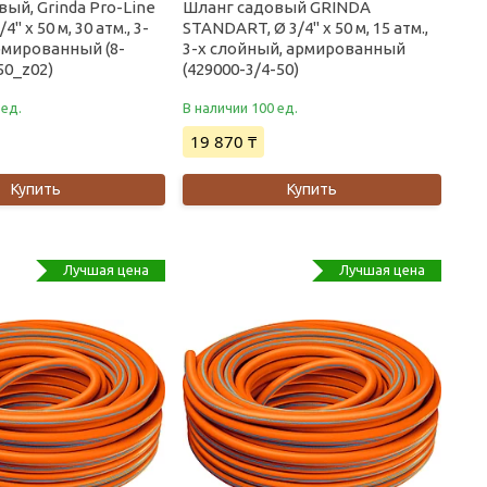
ый, Grinda Pro-Line
Шланг садовый GRINDA
/4" х 50 м, 30 атм., 3-
STANDART, Ø 3/4" x 50 м, 15 атм.,
рмированный (8-
3-х слойный, армированный
50_z02)
(429000-3/4-50)
 ед.
В наличии 100 ед.
19 870 ₸
Купить
Купить
Лучшая цена
Лучшая цена