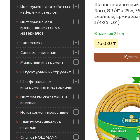
Шланг поливочный
Инструмент для работы с
Raco, Ø 3/4" x 25 м, 3
кафелем и стеклом
слойный, армирован
3/4-25_z01)
Инструмент для
крепления листовых
материалов
В наличии 26 ед.
26 080 ₸
Сантехника
Системы хранения
Купить
Малярный инструмент
Штукатурный инструмент
Шлифовальные
инструменты и материалы
Пистолеты скелетные и
клеевые
Ножи сегментированные
Электротехнические
изделия
Станки HOLZMANN