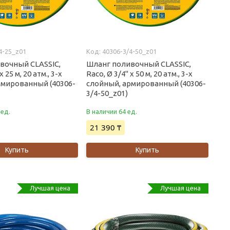
4-25_z01
40306-3/4-50_z01
вочный CLASSIC,
Шланг поливочный CLASSIC,
x 25 м, 20 атм., 3-x
Raco, Ø 3/4" x 50 м, 20 атм., 3-x
рмированный (40306-
слойный, армированный (40306-
3/4-50_z01)
 ед.
В наличии 64 ед.
21 390 ₸
Купить
Купить
Лучшая цена
Лучшая цена