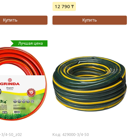
12 790 ₸
Купить
Купить
Лучшая цена
-3/4-50_z02
429000-3/4-50