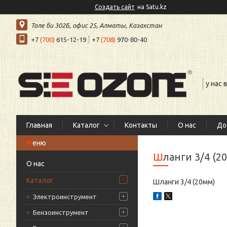
Создать сайт
на Satu.kz
Толе би 302Б, офис 25, Алматы, Казахстан
+7
(700)
615-12-19
+7
(708)
970-80-40
у нас
Главная
Каталог
Контакты
О нас
До
Шланги 3/4 (2
О нас
Каталог
Шланги 3/4 (20мм)
Электроинструмент
Бензоинструмент