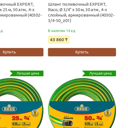
вочный EXPERT,
Шланг поливочный EXPERT,
x 25 м, 30 атм., 4-x
Raco, Ø 3/4" x 50 м, 30 атм., 4-x
рмированный (40302-
слойный, армированный (40302-
3/4-50_z01)
ед.
В наличии 14 ед.
43 860 ₸
Купить
Купить
Лучшая цена
Лучшая цена