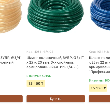
40311-3/4-25
40312-3/
ЗУБР, Ø 3/4"
Шланг поливочный, ЗУБР, Ø 3/4"
Шланг полив
ослойный
x 25 м, 20 атм., 3-x слойный,
x 25 м, 22 а
армированный (40311-3/4-25)
армированн
"Профессион
В наличии 50 ед.
В наличии 100
13 460 ₸
15 120 ₸
Купить