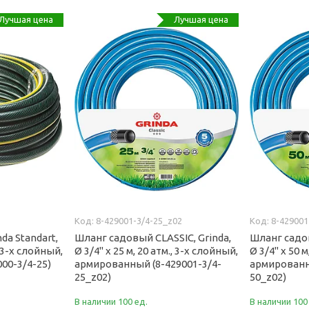
Лучшая цена
Лучшая цена
8-429001-3/4-25_z02
8-429001
da Standart,
Шланг садовый CLASSIC, Grinda,
Шланг садов
, 3-х слойный,
Ø 3/4" х 25 м, 20 атм., 3-х слойный,
Ø 3/4" х 50 м
00-3/4-25)
армированный (8-429001-3/4-
армированн
25_z02)
50_z02)
В наличии 100 ед.
В наличии 100