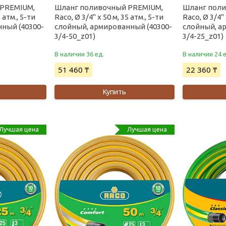
 PREMIUM,
Шланг поливочный PREMIUM,
Шланг поли
5 атм., 5-ти
Raco, Ø 3/4" x 50 м, 35 атм., 5-ти
Raco, Ø 3/4" 
ный (40300-
слойный, армированный (40300-
слойный, а
3/4-50_z01)
3/4-25_z01)
В наличии 36 ед.
В наличии 24 
51 460 ₸
22 360 ₸
Купить
Лучшая цена
Лучшая цена