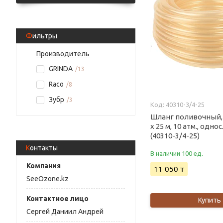
Фильтры
Производитель
GRINDA
13
Raco
8
Зубр
3
40310-3/4-25
Шланг поливочный, 
x 25 м, 10 атм., одн
(40310-3/4-25)
Контакты
В наличии 100 ед.
11 050 ₸
SeeOzone.kz
Купить
Сергей Даниил Андрей