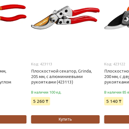
423113
423122
 мм,
Плоскостной секатор, Grinda,
Плоскостной
205 мм, с алюминиевыми
200 мм, с 
углом
рукоятками (423113)
рукоятками 
В наличии 100 ед.
В наличии 85 
5 260 ₸
5 140 ₸
Купить