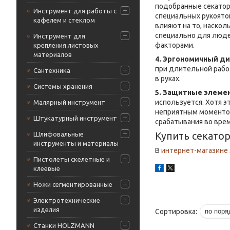
подобранные секатор
Инструмент для работы с
специальных рукоято
кафелем и стеклом
влияют на то, наско
специально для люде
Инструмент для
факторами.
крепления листовых
материалов
4. Эргономичный ди
при длительной работ
Сантехника
в руках.
Системы хранения
5. Защитные элеме
используется. Хотя э
Малярный инструмент
неприятным моментом.
Штукатурный инструмент
срабатывания во врем
Шлифовальные
Купить секато
инструменты и материалы
В
интернет-магазине
Пистолеты скелетные и
клеевые
Ножи сегментированные
Электротехнические
изделия
Станки HOLZMANN