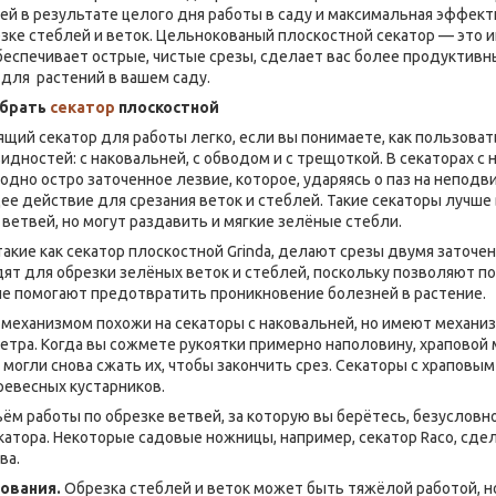
ей в результате целого дня работы в саду и максимальная эффек
зке стеблей и веток. Цельнокованый плоскостной секатор — это 
беспечивает острые, чистые срезы, сделает вас более продуктивн
 для растений в вашем саду.
обрать
секатор
плоскостной
щий секатор для работы легко, если вы понимаете, как пользова
идностей: с наковальней, с обводом и с трещоткой. В секаторах с
одно остро заточенное лезвие, которое, ударяясь о паз на непод
е действие для срезания веток и стеблей. Такие секаторы лучше
ветвей, но могут раздавить и мягкие зелёные стебли.
акие как секатор плоскостной Grinda, делают срезы двумя заточе
ят для обрезки зелёных веток и стеблей, поскольку позволяют п
ые помогают предотвратить проникновение болезней в растение.
 механизмом похожи на секаторы с наковальней, но имеют механи
тра. Когда вы сожмете рукоятки примерно наполовину, храповой 
 могли снова сжать их, чтобы закончить срез. Секаторы с храпов
ревесных кустарников.
ём работы по обрезке ветвей, за которую вы берётесь, безусловно
екатора. Некоторые садовые ножницы, например, секатор Raco, с
ва.
зования.
Обрезка стеблей и веток может быть тяжёлой работой, н