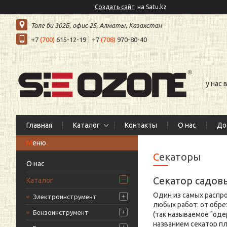
Создать сайт
на Satu.kz
Толе би 302Б, офис 25, Алматы, Казахстан
+7
(700)
615-12-19
+7
(708)
970-80-40
у нас
Главная
Каталог
Контакты
О нас
До
Секаторы
О нас
Секатор садов
Каталог
Один из самых распр
Электроинструмент
любых работ: от обр
Бензоинструмент
(так называемое "од
названием секатор п