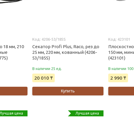
4206-53/185S
423101
о 18 мм, 210
Секатор Profi Plus, Raco, рез до
Плоскостной
ные
25 мм, 220 мм, кованный (4206-
150 мм, ми
77S)
53/185S)
(423101)
В наличии 25 ед.
В наличии 100
20 010 ₸
2 990 ₸
Купить
Лучшая цена
Лучшая цена