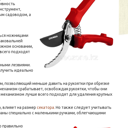
тивность
инструмент,
ым садоводом, а
ться ножницами
 наковальней
вижном основании,
 всего подходят
нными лезвиями.
олучить идеально
зм, позволяющий меньше давить на рукоятки при обрезке
механизм срабатывает, освобождая рукоятки, чтобы они
ым механизмом лучше всего подходят для удаления крупных
, влияет на размер
секатора.
Но также следует учитывать
деланы специально с маленькими ручками, облегчающими
о правильно