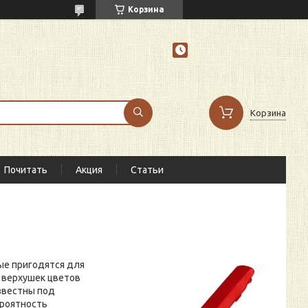
Корзина
Корзина
Почитать
Акция
Статьи
ые пригодятся для
 верхушек цветов
звестны под
ероятность