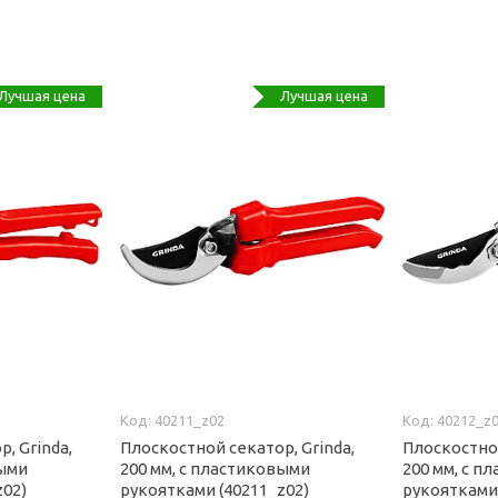
Лучшая цена
Лучшая цена
40211_z02
40212_z
, Grinda,
Плоскостной секатор, Grinda,
Плоскостной
выми
200 мм, с пластиковыми
200 мм, с п
z02)
рукоятками (40211_z02)
рукоятками 