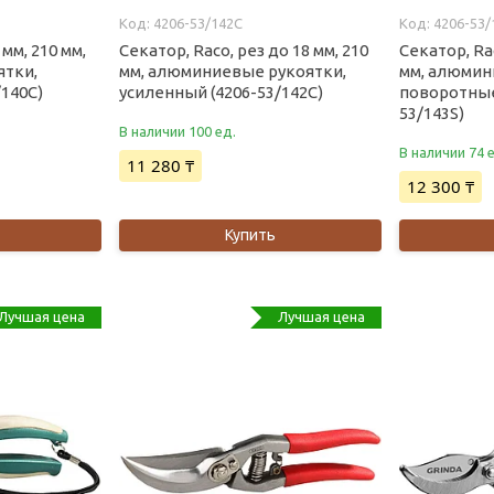
4206-53/142C
4206-53/
 мм, 210 мм,
Секатор, Raco, рез до 18 мм, 210
Секатор, Rac
тки,
мм, алюминиевые рукоятки,
мм, алюмин
/140C)
усиленный (4206-53/142C)
поворотные
53/143S)
В наличии 100 ед.
В наличии 74 
11 280 ₸
12 300 ₸
Купить
Лучшая цена
Лучшая цена