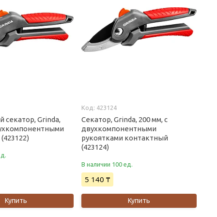
423124
 секатор, Grinda,
Секатор, Grinda, 200 мм, с
двухкомпонентными
двухкомпонентными
(423122)
рукоятками контактный
(423124)
ед.
В наличии 100 ед.
5 140 ₸
Купить
Купить