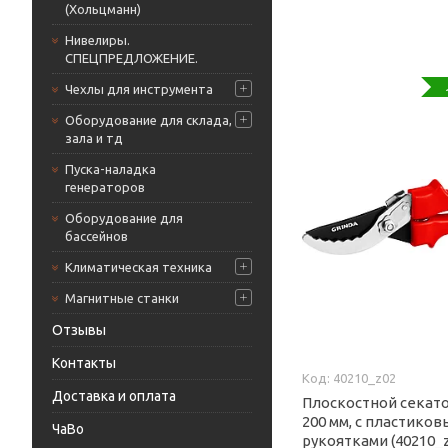
(Хольцманн)
Нивелиры.
СПЕЦПРЕДЛОЖЕНИЕ.
Чехлы для инструмента
Оборудование для склада,
зала и тд
Пуска-наладка
генераторов
Оборудование для
бассейнов
Климатическая техника
Магнитные станки
Отзывы
Контакты
40210_z02
Доставка и оплата
Плоскостной секатор
200 мм, с пластико
ЧаВо
рукоятками (40210_