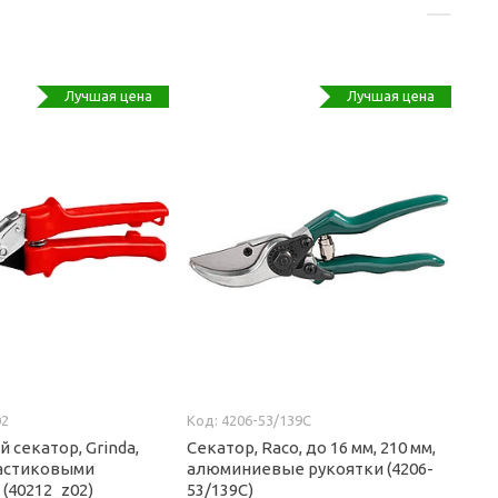
Лучшая цена
Лучшая цена
02
4206-53/139C
 секатор, Grinda,
Секатор, Raco, до 16 мм, 210 мм,
ластиковыми
алюминиевые рукоятки (4206-
(40212_z02)
53/139C)