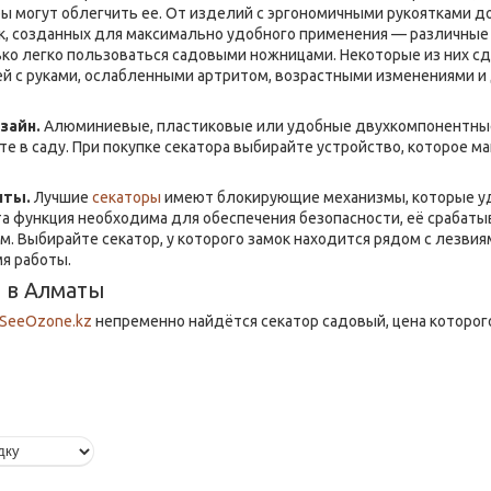
ы могут облегчить ее. От изделий с эргономичными рукоятками д
к, созданных для максимально удобного применения — различные
лько легко пользоваться садовыми ножницами. Некоторые из них с
й с руками, ослабленными артритом, возрастными изменениями и
зайн.
Алюминиевые, пластиковые или удобные двухкомпонентные 
е в саду. При покупке секатора выбирайте устройство, которое 
нты.
Лучшие
секаторы
имеют блокирующие механизмы, которые уд
та функция необходима для обеспечения безопасности, её срабат
 Выбирайте секатор, у которого замок находится рядом с лезвиями
я работы.
р в Алматы
 SeeOzone.kz
непременно найдётся секатор садовый, цена которог