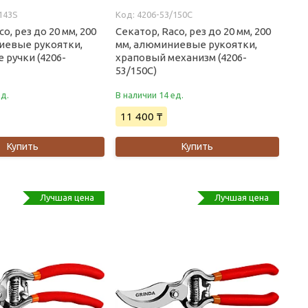
143S
4206-53/150C
o, рез до 20 мм, 200
Секатор, Raco, рез до 20 мм, 200
иевые рукоятки,
мм, алюминиевые рукоятки,
 ручки (4206-
храповый механизм (4206-
53/150C)
ед.
В наличии 14 ед.
11 400 ₸
Купить
Купить
Лучшая цена
Лучшая цена