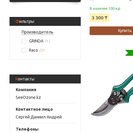
В наличии 100 ед.
3 300 ₸
Фильтры
Купить
Производитель
GRINDA
32
Raco
21
Контакты
SeeOzone.kz
Сергей Даниил Андрей