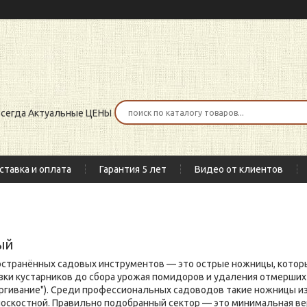
 всегда Актуальные ЦЕНЫ
ставка и оплата
Гарантия 5 лет
Видео от клиентов
ый
остранённых садовых инструментов — это острые ножницы, котор
езки кустарников до сбора урожая помидоров и удаления отмерших
ергивание"). Среди профессиональных садоводов такие ножницы и
лоскостной. Правильно подобранный сектор — это минимальная в