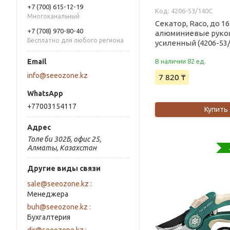
+7 (700) 615-12-19
4206-53/140C
Многоканальный
Секатор, Raco, до 16
+7 (708) 970-80-40
алюминиевые рукоя
Бесплатно для любого региона
усиленный (4206-53
В наличии 82 ед.
info@seeozone.kz
7 820 ₸
+77003154117
Купить
Толе би 302Б, офис 25,
Алматы, Казахстан
Другие виды связи
sale@seeozone.kz
Менеджера
buh@seeozone.kz
Бухгалтерия
dir@seeozone.kz