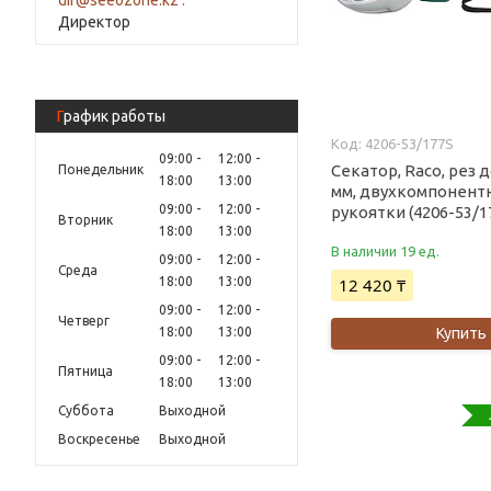
Директор
График работы
4206-53/177S
09:00
12:00
Секатор, Raco, рез д
Понедельник
18:00
13:00
мм, двухкомпонент
09:00
12:00
рукоятки (4206-53/1
Вторник
18:00
13:00
В наличии 19 ед.
09:00
12:00
Среда
18:00
13:00
12 420 ₸
09:00
12:00
Четверг
18:00
13:00
Купить
09:00
12:00
Пятница
18:00
13:00
Суббота
Выходной
Воскресенье
Выходной