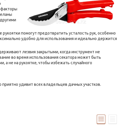
о
 факторы
деланы
 другими
рукоятки помогут предотвратить усталость рук, особенно
максимально удобно для использования и идеально держится
ерживают лезвия закрытыми, когда инструмент не
ывание во время использования секатора может быть
, а не на рукоятке, чтобы избежать случайного
о приятно удивит всех владельцев дачных участков.