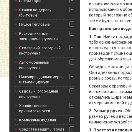
Генераторы
возникновения мозол
использования в обре
Станки по дереву
который постоянно о
(бытовые)
также будет полезен
Пушки тепловые
Как правильно под
Расходники для
1. Тип.
Найти подходя
электроинструмента
трёх основных разнов
используется только 
Столярный, слесарный
инструмент
производит сминающе
для обрезки мёртвых 
Автомобильный
Обводные ножницы, т
инструмент
Они идеально подход
Нивелиры, дальномеры,
ровные срезы, котор
штангенциркули
Секаторы с храповым
Садовый, огородный
веток большого диаме
инструмент
открылись шире, и вы
отмерших ветвей с д
Хозяйственные
2. Размер ручек.
Объ
принадлежности
размер ручек и вес с
Крепежные изделия
применение устройст
Средства защиты труда
3. Простота исполь