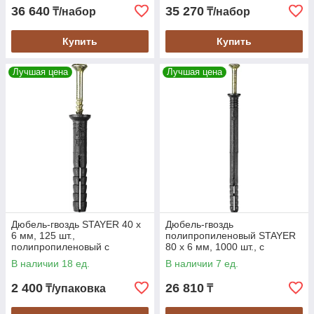
36 640
35 270
₸/набор
₸/набор
Купить
Купить
Лучшая цена
Лучшая цена
Дюбель-гвоздь STAYER 40 x
Дюбель-гвоздь
6 мм, 125 шт.,
полипропиленовый STAYER
полипропиленовый с
80 x 6 мм, 1000 шт., с
потайным бортиком (30645-
потайным бортиком (30640-
В наличии 18 ед.
В наличии 7 ед.
06-040)
06-080)
2 400
26 810
₸/упаковка
₸