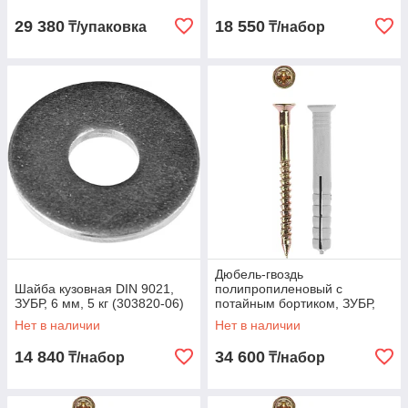
06-060)
301340-08-140)
29 380
18 550
₸/упаковка
₸/набор
Дюбель-гвоздь
Шайба кузовная DIN 9021,
полипропиленовый с
ЗУБР, 6 мм, 5 кг (303820-06)
потайным бортиком, ЗУБР,
100 x 8 мм, 650 шт. (4-
Нет в наличии
Нет в наличии
301340-08-100)
14 840
34 600
₸/набор
₸/набор