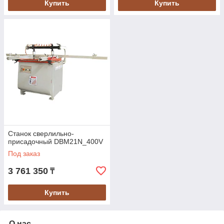
Купить
Купить
Станок сверлильно-
присадочный DBM21N_400V
Под заказ
3 761 350
₸
Купить
О нас