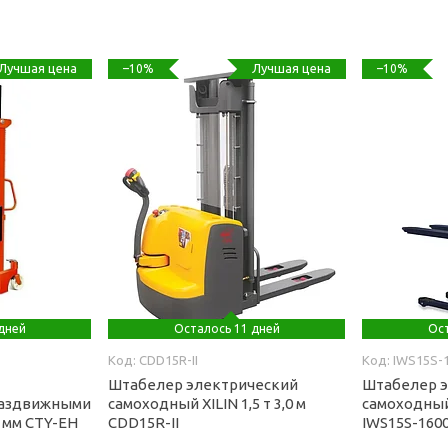
Лучшая цена
Лучшая цена
–10%
–10%
дней
Осталось 11 дней
Ост
CDD15R-II
IWS15S-
Штабелер электрический
Штабелер 
раздвижными
самоходный XILIN 1,5 т 3,0 м
самоходный 
 мм CTY-EH
CDD15R-II
IWS15S-160