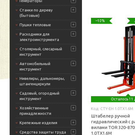
Генераторы
Станки по дереву
(бытовые)
–10%
Пушки тепловые
Расходники для
электроинструмента
Столярный, слесарный
инструмент
Автомобильный
инструмент
Нивелиры, дальномеры,
штангенциркули
Садовый, огородный
инструмент
Осталось 11 
Хозяйственные
CTY-EH 1.0TX1.6M
принадлежности
Штабелер ручной
гидравлический с 
Крепежные изделия
вилами TOR 320-870
Средства защиты труда
1.0TX1.6M