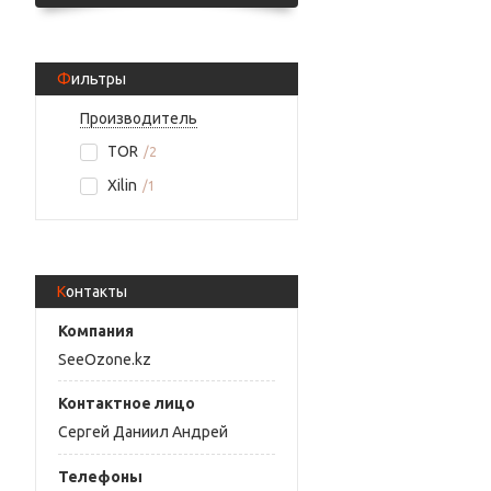
Фильтры
Производитель
TOR
2
Xilin
1
Контакты
SeeOzone.kz
Сергей Даниил Андрей