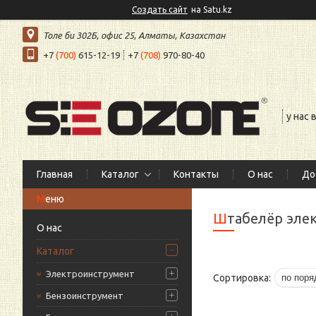
Создать сайт
на Satu.kz
Толе би 302Б, офис 25, Алматы, Казахстан
+7
(700)
615-12-19
+7
(708)
970-80-40
у нас
Главная
Каталог
Контакты
О нас
До
Штабелёр эл
О нас
Каталог
Электроинструмент
Бензоинструмент