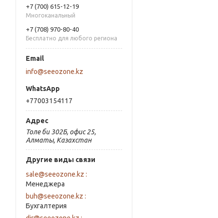
+7 (700) 615-12-19
Многоканальный
+7 (708) 970-80-40
Бесплатно для любого региона
info@seeozone.kz
+77003154117
Толе би 302Б, офис 25,
Алматы, Казахстан
Другие виды связи
sale@seeozone.kz
Менеджера
buh@seeozone.kz
Бухгалтерия
dir@seeozone.kz