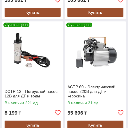
163 881
163 881
₸
₸
Купить
Купить
Лучшая цена
Лучшая цена
ACTP 60 - Электрический
DCTP-12 - Погружной насос
насос 220В для ДТ и
12В для ДТ и воды
керосина
В наличии 221 ед.
В наличии 31 ед.
8 199
55 696
₸
₸
Купить
Купить