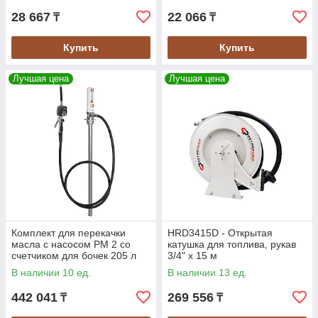
28 667
22 066
₸
₸
Купить
Купить
Лучшая цена
Лучшая цена
Комплект для перекачки
HRD3415D - Открытая
масла с насосом PM 2 со
катушка для топлива, рукав
счетчиком для бочек 205 л
3/4" х 15 м
В наличии 10 ед.
В наличии 13 ед.
442 041
269 556
₸
₸