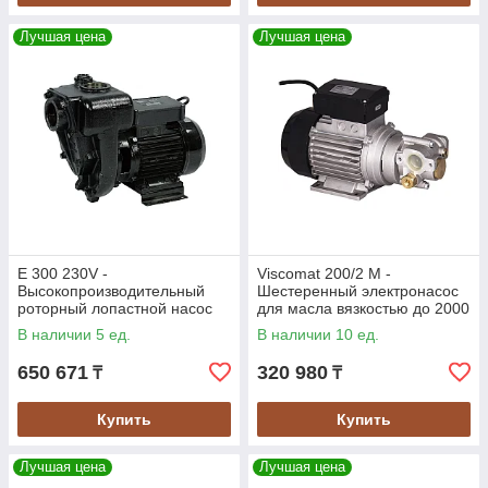
Лучшая цена
Лучшая цена
E 300 230V -
Viscomat 200/2 M -
Высокопроизводительный
Шестеренный электронасос
роторный лопастной насос
для масла вязкостью до 2000
для ДТ, до 550 л/мин, PIUSI
сСт, 9 л/мин, PIUSI
В наличии 5 ед.
В наличии 10 ед.
650 671
320 980
₸
₸
Купить
Купить
Лучшая цена
Лучшая цена