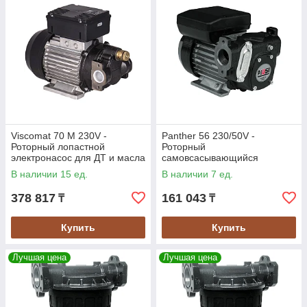
Viscomat 70 M 230V -
Panther 56 230/50V -
Роторный лопастной
Роторный
электронасос для ДТ и масла
самовсасывающийся
до 500 сСт, 25 л/мин, PIUSI
электронасос для ДТ, 56 л/
В наличии 15 ед.
В наличии 7 ед.
мин, PIUSI
378 817
161 043
₸
₸
Купить
Купить
Лучшая цена
Лучшая цена