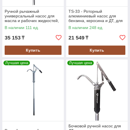
Ручной рычажный
TS-33 - Роторный
универсальный насос для
алюминиевый насос для
масла и рабочих жидкостей,
бензина, керосина и ДТ, для
для бочек 205 л. SAMOA
бочек 60 - 220 л
В наличии 111 ед.
В наличии 248 ед.
35 153
21 549
₸
₸
Купить
Купить
Лучшая цена
Лучшая цена
Бочковой ручной насос для