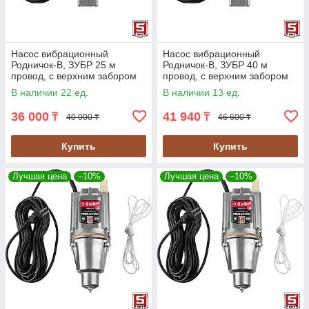
Насос вибрационный
Насос вибрационный
Родничок-В, ЗУБР 25 м
Родничок-В, ЗУБР 40 м
провод, с верхним забором
провод, с верхним забором
воды, серия "Мастер"
воды, серия "Мастер"
В наличии 22 ед.
В наличии 13 ед.
(НВВ-25)
(НВВ-40)
36 000
41 940
₸
₸
40 000 ₸
46 600 ₸
Купить
Купить
Лучшая цена
–10%
Лучшая цена
–10%