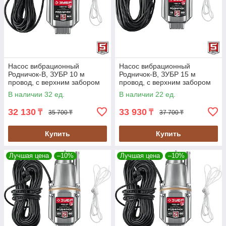
Насос вибрационный
Насос вибрационный
Родничок-В, ЗУБР 10 м
Родничок-В, ЗУБР 15 м
провод, с верхним забором
провод, с верхним забором
воды, серия "Мастер"
воды, серия "Мастер"
В наличии 32 ед.
В наличии 22 ед.
(НВВ-10)
(НВВ-15)
32 130
33 930
₸
₸
35 700 ₸
37 700 ₸
Купить
Купить
Лучшая цена
–10%
Лучшая цена
–10%