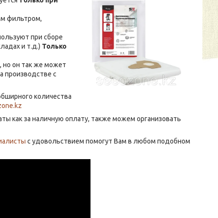
зуется
только при
ым фильтром,
пользуют при сборе
ладах и т.д.)
Только
 но он так же может
на производстве с
обширного количества
one.kz
аты как за наличную оплату, также можем организовать
иалисты
с удовольствием помогут Вам в любом подобном