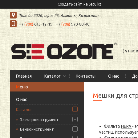
Создать сайт
на Satu.kz
Толе би 302Б, офис 25, Алматы, Казахстан
+7
(700)
615-12-19
+7
(708)
970-80-40
у нас
Главная
Каталог
Контакты
О нас
До
Мешки для ст
О нас
Каталог
Электроинструмент
Фильтр
НЕРА
- 
Бензоинструмент
частиц. Используе