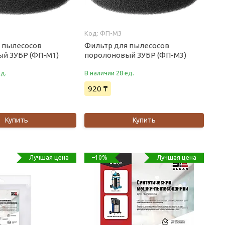
ФП-М3
 пылесосов
Фильтр для пылесосов
й ЗУБР (ФП-М1)
поролоновый ЗУБР (ФП-М3)
ед.
В наличии 28 ед.
920 ₸
Купить
Купить
Лучшая цена
Лучшая цена
–10%