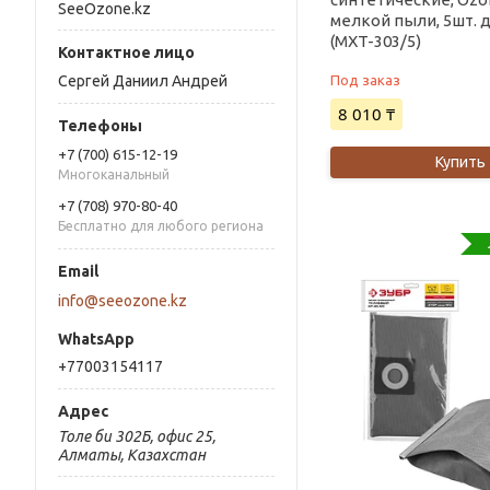
SeeOzone.kz
мелкой пыли, 5шт. 
(MXT-303/5)
Под заказ
Сергей Даниил Андрей
8 010 ₸
+7 (700) 615-12-19
Купить
Многоканальный
+7 (708) 970-80-40
Бесплатно для любого региона
info@seeozone.kz
+77003154117
Толе би 302Б, офис 25,
Алматы, Казахстан