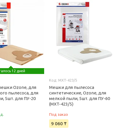
алось 12 дней
5
MXT-423/5
ешки Ozone, для
Мешки для пылесоса
ого пылесоса, для
синтетические, Ozone, для
, 5шт. для ПУ-20
мелкой пыли, 5шт. для ПУ-60
(MXT-423/5)
ед.
Под заказ
9 060 ₸