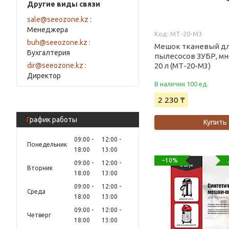
Другие виды связи
sale@seeozone.kz
Менеджера
МТ-20-М3
buh@seeozone.kz
Мешок тканевый д
Бухгалтерия
пылесосов ЗУБР, м
dir@seeozone.kz
20 л (МТ-20-М3)
Директор
В наличии 100 ед.
2 230 ₸
График работы
Купить
09:00
12:00
Понедельник
18:00
13:00
–10%
09:00
12:00
Вторник
18:00
13:00
09:00
12:00
Среда
18:00
13:00
09:00
12:00
Четверг
18:00
13:00