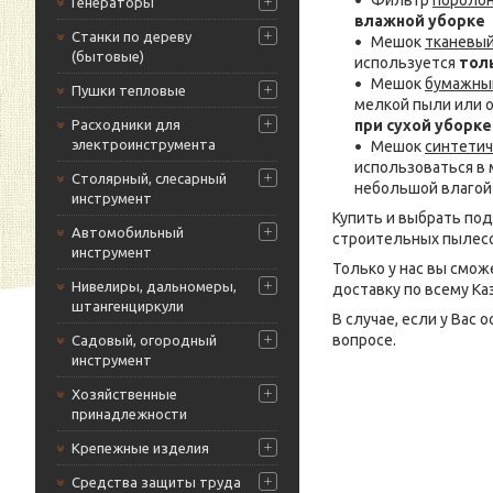
Фильтр
пороло
Генераторы
влажной уборке
Станки по дереву
Мешок
тканевы
(бытовые)
используется
тол
Мешок
бумажны
Пушки тепловые
мелкой пыли или о
Расходники для
при сухой уборке
электроинструмента
Мешок
синтетич
использоваться в м
Столярный, слесарный
небольшой влагой 
инструмент
Купить и выбрать по
Автомобильный
строительных пылесосо
инструмент
Только у нас вы смож
Нивелиры, дальномеры,
доставку по всему Ка
штангенциркули
В случае, если у Вас
вопросе.
Садовый, огородный
инструмент
Хозяйственные
принадлежности
Крепежные изделия
Средства защиты труда