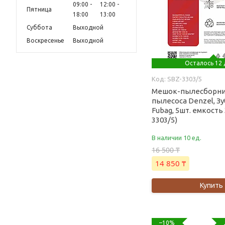
09:00
12:00
Пятница
18:00
13:00
Суббота
Выходной
Воскресенье
Выходной
Осталось 12 
SBZ-3303/5
Мешок-пылесборни
пылесоса Denzel, Зу
Fubag, 5шт. емкость 
3303/5)
В наличии 10 ед.
16 500 ₸
14 850 ₸
Купить
–10%