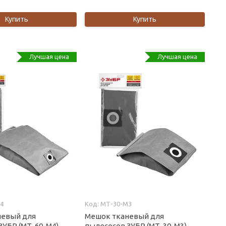
Купить
Купить
Лучшая цена
Лучшая цена
4
МТ-30-М3
невый для
Мешок тканевый для
ЗУБР (МТ-60-М4)
пылесосов ЗУБР (МТ-30-М3)