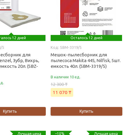
алось 12 дней
Осталось 12 дней
4/5
SBM-3319/5
есборник для
Мешок-пылесборник для
nzel, Зубр, Вихрь,
пылесоса Makita 445, Nilfisk, 5шт.
емкость 20л. (SBZ-
емкость 40л. (SBM-3319/5)
В наличии 10 ед.
ед.
12 300 ₸
11 070 ₸
Купить
Купить
Лучшая цена
Лучшая цена
–10%