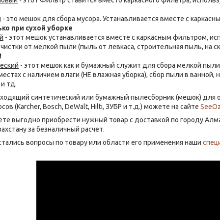
новый
- этот Фильтр ставится вместо каркасного фильтра, исполь
й
- это мешок для сбора мусора. Устанавливается вместе с каркасн
ько при сухой уборке
й
- этот мешок устанавливается вместе с каркасным фильтром, ис
чистки от мелкой пыли (пыль от левкаса, строительная пыль, на ск
!
еский
- этот мешок как и бумажный служит для сбора мелкой пыли,
естах с наличием влаги (НЕ влажная уборка), сбор пыли в ванной, 
и тд.
дходящий синтетический или бумажный пылесборник (мешок) для 
в (Karcher, Bosch, DeWalt, Hilti, ЗУБР и т.д.) можете на сайте
SeeOz
ете выгодно приобрести нужный товар с доставкой по городу Алм
захстану за безналичный расчет.
 остались вопросы по товару или области его применения наши
спец