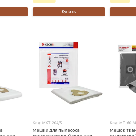
Купить
MXT-204/5
МТ-60-М
а
Мешки для пылесоса
Мешок тка
ne, для
синтетические, Ozone, для
пылесосов 