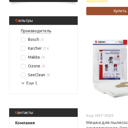
Купить
Фильтры
Производитель
Bosch
3
Karcher
14
Makita
4
Ozone
6
SeeClean
8
Еще 1
Контакты
MXT-303/5
Мешки для пылесос
синтетические, Ozo