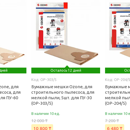
дней
Осталось 12 дней
Ост
OP-303/5
OP-204/
one, для
Бумажные мешки Ozone, для
Бумажные м
соса, для
строительного пылесоса, для
строительн
для ПУ-60
мелкой пыли, 5шт. для ПУ-30
мелкой пыли
(OP-303/5)
(OP-204/5)
В наличии 10 ед.
В наличии 10 
12 000 ₸
7 200 ₸
10 800 ₸
6 480 ₸