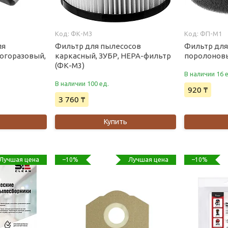
ФК-М3
ФП-М1
ля
Фильтр для пылесосов
Фильтр для
ногоразовый,
каркасный, ЗУБР, НЕРА-фильтр
поролоновы
(ФК-М3)
В наличии 16 
В наличии 100 ед.
920 ₸
3 760 ₸
Купить
Лучшая цена
Лучшая цена
–10%
–10%