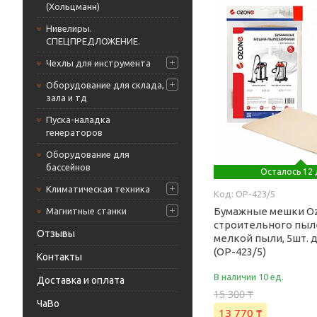
(Хольцманн)
Нивелиры.
СПЕЦПРЕДЛОЖЕНИЕ.
Чехлы для инструмента
Оборудование для склада,
зала и тд
Пуска-наладка
генераторов
Оборудование для
бассейнов
Осталось 12 
Климатическая техника
OP-423/5
Бумажные мешки Oz
Магнитные станки
строительного пыле
Отзывы
мелкой пыли, 5шт. 
(OP-423/5)
Контакты
В наличии 10 ед.
Доставка и оплата
15 300 ₸
ЧаВо
13 770 ₸