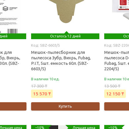
дней
Осталось 12 дней
Ост
SBZ-6603/5
SBZ-220
к для
Мешок-пылесборник для
Мешок-пыл
бр, Вихрь,
пылесоса Зубр, Вихрь, Fubag,
пылесоса De
30л. (SBZ-
P.I.T, 5шт. емкость 60л. (SBZ-
Fubag, 5шт. 
6603/5)
2204/5)
В наличии 10 ед.
В наличии 10 
17 300 ₸
13 500 ₸
15 570 ₸
12 150 ₸
Купить
Лучшая цена
Лучшая цена
–10%
–10%