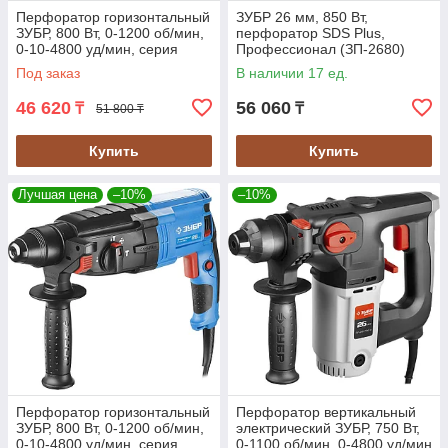
Перфоратор горизонтальный
ЗУБР 26 мм, 850 Вт,
ЗУБР, 800 Вт, 0-1200 об/мин,
перфоратор SDS Plus,
0-10-4800 уд/мин, серия
Профессионал (ЗП-2680)
"Профессионал" (ЗП-28-800
Под заказ
В наличии 17 ед.
К)
46 620
56 060
₸
₸
51 800 ₸
Купить
Купить
Лучшая цена
–10%
–10%
Перфоратор горизонтальный
Перфоратор вертикальный
ЗУБР, 800 Вт, 0-1200 об/мин,
электрический ЗУБР, 750 Вт,
0-10-4800 уд/мин, серия
0-1100 об/мин, 0-4800 уд/мин