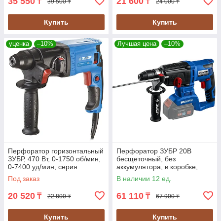
35 550
21 600
₸
₸
39 500 ₸
24 000 ₸
Купить
Купить
уценка
–10%
Лучшая цена
–10%
Перфоратор горизонтальный
Перфоратор ЗУБР 20В
ЗУБР, 470 Вт, 0-1750 об/мин,
бесщеточный, без
0-7400 уд/мин, серия
аккумулятора, в коробке,
"Профессионал" (ЗП-18-470)
серия "Профессионал" (PB-
Под заказ
В наличии 12 ед.
260)
20 520
61 110
₸
₸
22 800 ₸
67 900 ₸
Купить
Купить