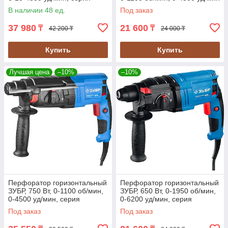
"Профессионал" (ЗП-26-800
(ЗП-26-750 ЭК)
В наличии 48 ед.
Под заказ
К)
37 980
21 600
₸
₸
42 200 ₸
24 000 ₸
Купить
Купить
Лучшая цена
–10%
–10%
Перфоратор горизонтальный
Перфоратор горизонтальный
ЗУБР, 750 Вт, 0-1100 об/мин,
ЗУБР, 650 Вт, 0-1950 об/мин,
0-4500 уд/мин, серия
0-6200 уд/мин, серия
"Профессионал" (ЗП-24-750
"Профессионал" (ЗП-22-650
Под заказ
Под заказ
К)
К)