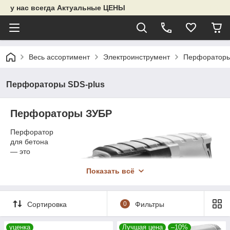
у нас всегда Актуальные ЦЕНЫ
Весь ассортимент
Электроинструмент
Перфораторы
Перфораторы SDS-plus
Перфораторы ЗУБР
Перфоратор
для бетона
— это
стандартное
промышленн
Показать всё
ое
оборудовани
е,
Сортировка
0
Фильтры
используемо
е для
уценка
Лучшая цена
–10%
обработки