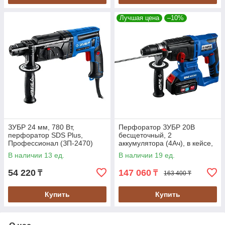
Лучшая цена
–10%
ЗУБР 24 мм, 780 Вт,
Перфоратор ЗУБР 20В
перфоратор SDS Plus,
бесщеточный, 2
Профессионал (ЗП-2470)
аккумулятора (4Ач), в кейсе,
серия "Профессионал" (PB-
В наличии 13 ед.
В наличии 19 ед.
260-42)
54 220
147 060
₸
₸
163 400 ₸
Купить
Купить